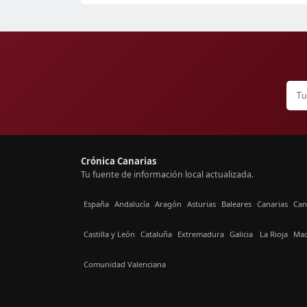
Crónica Canarias
Tu fuente de información local actualizada.
España
Andalucía
Aragón
Asturias
Baleares
Canarias
Can
Castilla y León
Cataluña
Extremadura
Galicia
La Rioja
Mad
Comunidad Valenciana