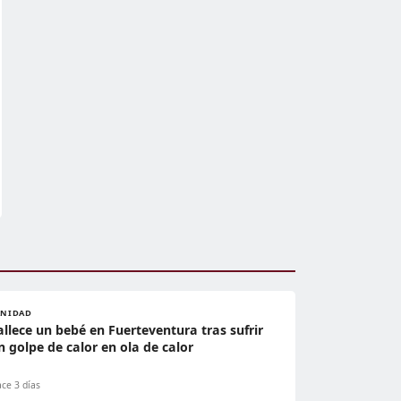
ANIDAD
allece un bebé en Fuerteventura tras sufrir
n golpe de calor en ola de calor
ce 3 días