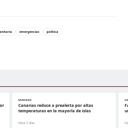
anitaria
emergencias
política
SANIDAD
S
or
Canarias reduce a prealerta por altas
F
temperaturas en la mayoría de islas
u
Hace 2 días
Ha