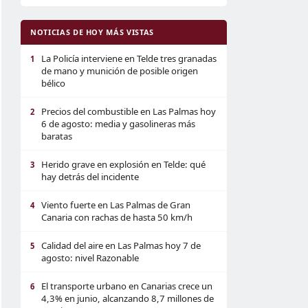
NOTICIAS DE HOY MÁS VISTAS
La Policía interviene en Telde tres granadas
1
de mano y munición de posible origen
bélico
Precios del combustible en Las Palmas hoy
2
6 de agosto: media y gasolineras más
baratas
Herido grave en explosión en Telde: qué
3
hay detrás del incidente
Viento fuerte en Las Palmas de Gran
4
Canaria con rachas de hasta 50 km/h
Calidad del aire en Las Palmas hoy 7 de
5
agosto: nivel Razonable
El transporte urbano en Canarias crece un
6
4,3% en junio, alcanzando 8,7 millones de