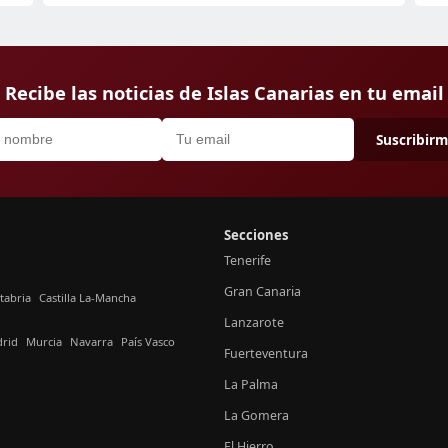
Recibe las noticias de Islas Canarias en tu email
Suscribir
Secciones
Tenerife
Gran Canaria
tabria
Castilla La-Mancha
Lanzarote
rid
Murcia
Navarra
País Vasco
Fuerteventura
La Palma
La Gomera
El Hierro