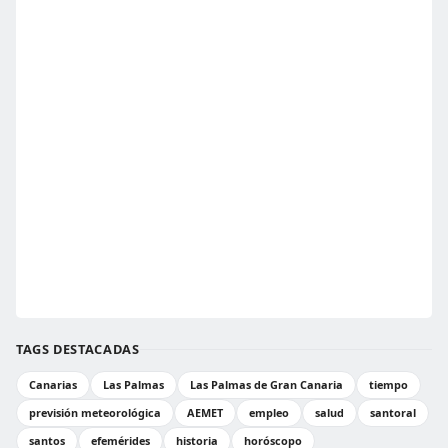
TAGS DESTACADAS
Canarias
Las Palmas
Las Palmas de Gran Canaria
tiempo
previsión meteorológica
AEMET
empleo
salud
santoral
santos
efemérides
historia
horóscopo