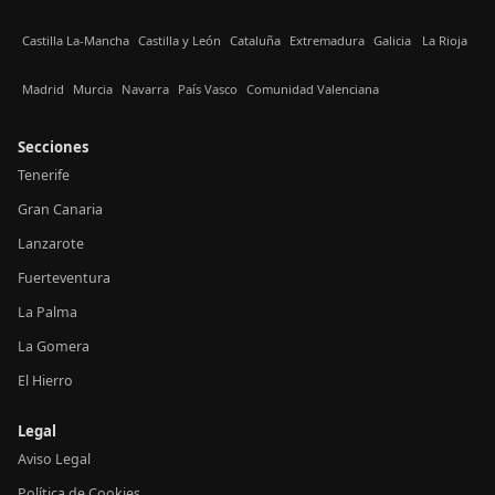
Castilla La-Mancha
Castilla y León
Cataluña
Extremadura
Galicia
La Rioja
Madrid
Murcia
Navarra
País Vasco
Comunidad Valenciana
Secciones
Tenerife
Gran Canaria
Lanzarote
Fuerteventura
La Palma
La Gomera
El Hierro
Legal
Aviso Legal
Política de Cookies