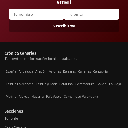
email
Suscribirme
Crónica Canarias
Tu fuente de información local actualizada.
España
Andalucía
Aragón
Asturias
Baleares
Canarias
Cantabria
Castilla La-Mancha
Castilla y León
Cataluña
Extremadura
Galicia
La Rioja
Madrid
Murcia
Navarra
País Vasco
Comunidad Valenciana
Secciones
Tenerife
Gran Canaria