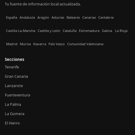
Tu fuente de información local actualizada.
España
Andalucía
Aragón
Asturias
Baleares
Canarias
Cantabria
Castilla La-Mancha
Castilla y León
Cataluña
Extremadura
Galicia
La Rioja
Madrid
Murcia
Navarra
País Vasco
Comunidad Valenciana
Secciones
Tenerife
Gran Canaria
Lanzarote
Fuerteventura
La Palma
La Gomera
El Hierro