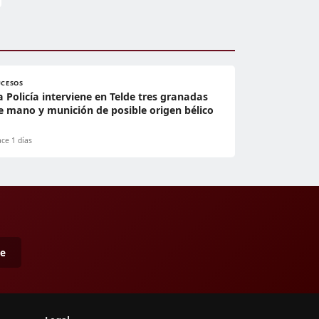
UCESOS
a Policía interviene en Telde tres granadas
e mano y munición de posible origen bélico
ce 1 días
me