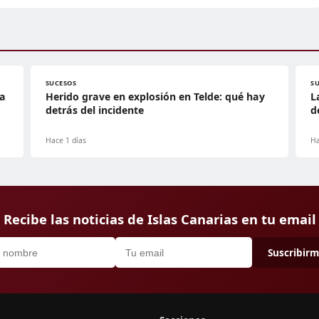
SUCESOS
S
 a
Herido grave en explosión en Telde: qué hay
L
detrás del incidente
d
Hace 1 días
Ha
Recibe las noticias de Islas Canarias en tu email
Suscribir