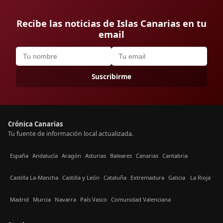
Recibe las noticias de Islas Canarias en tu
email
Suscribirme
Crónica Canarias
Tu fuente de información local actualizada.
España
Andalucía
Aragón
Asturias
Baleares
Canarias
Cantabria
Castilla La-Mancha
Castilla y León
Cataluña
Extremadura
Galicia
La Rioja
Madrid
Murcia
Navarra
País Vasco
Comunidad Valenciana