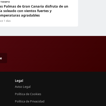
L TIEMPO
as Palmas de Gran Canaria disfruta de un
ía soleado con vientos fuertes y
emperaturas agradables
ce 1 días
me
Legal
Aviso Legal
Política de Cookies
Política de Privacidad