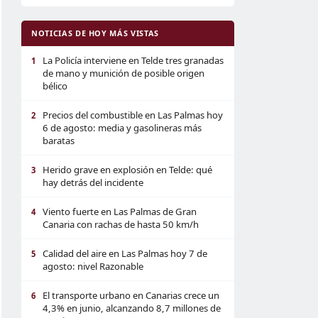
NOTICIAS DE HOY MÁS VISTAS
La Policía interviene en Telde tres granadas
1
de mano y munición de posible origen
bélico
Precios del combustible en Las Palmas hoy
2
6 de agosto: media y gasolineras más
baratas
Herido grave en explosión en Telde: qué
3
hay detrás del incidente
Viento fuerte en Las Palmas de Gran
4
Canaria con rachas de hasta 50 km/h
Calidad del aire en Las Palmas hoy 7 de
5
agosto: nivel Razonable
El transporte urbano en Canarias crece un
6
4,3% en junio, alcanzando 8,7 millones de