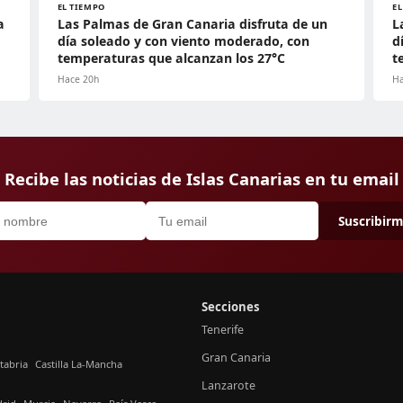
EL TIEMPO
E
a
Las Palmas de Gran Canaria disfruta de un
L
día soleado y con viento moderado, con
d
temperaturas que alcanzan los 27°C
t
Hace 20h
Ha
Recibe las noticias de Islas Canarias en tu email
Suscribir
Secciones
Tenerife
Gran Canaria
tabria
Castilla La-Mancha
Lanzarote