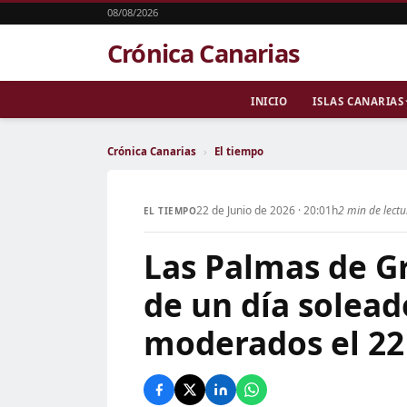
08/08/2026
Crónica Canarias
INICIO
ISLAS CANARIAS
Crónica Canarias
›
El tiempo
22 de Junio de 2026 · 20:01h
2 min de lect
EL TIEMPO
Las Palmas de G
de un día solead
moderados el 22 