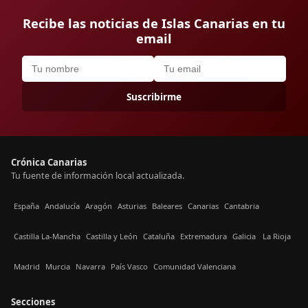
Recibe las noticias de Islas Canarias en tu
email
Suscribirme
Crónica Canarias
Tu fuente de información local actualizada.
España
Andalucía
Aragón
Asturias
Baleares
Canarias
Cantabria
Castilla La-Mancha
Castilla y León
Cataluña
Extremadura
Galicia
La Rioja
Madrid
Murcia
Navarra
País Vasco
Comunidad Valenciana
Secciones