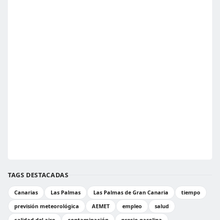
TAGS DESTACADAS
Canarias
Las Palmas
Las Palmas de Gran Canaria
tiempo
previsión meteorológica
AEMET
empleo
salud
calidad del aire
contaminación
precio gasolina