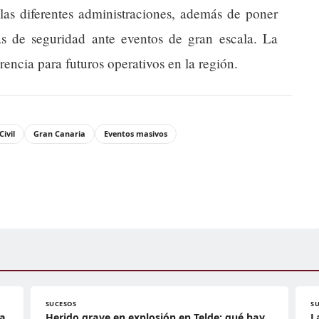
 las diferentes administraciones, además de poner
as de seguridad ante eventos de gran escala. La
rencia para futuros operativos en la región.
ivil
Gran Canaria
Eventos masivos
SUCESOS
S
 a
Herido grave en explosión en Telde: qué hay
L