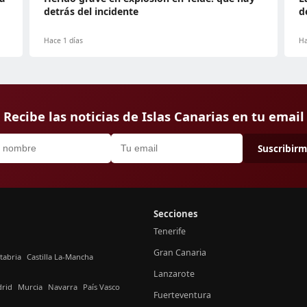
detrás del incidente
d
Hace 1 días
Ha
Recibe las noticias de Islas Canarias en tu email
Suscribir
Secciones
Tenerife
Gran Canaria
tabria
Castilla La-Mancha
Lanzarote
rid
Murcia
Navarra
País Vasco
Fuerteventura