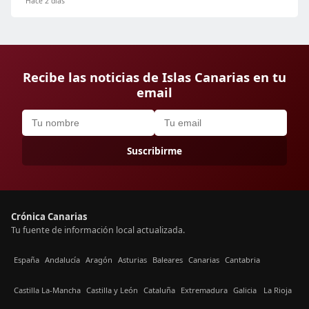
Hace 2 días
Recibe las noticias de Islas Canarias en tu
email
Suscribirme
Crónica Canarias
Tu fuente de información local actualizada.
España
Andalucía
Aragón
Asturias
Baleares
Canarias
Cantabria
Castilla La-Mancha
Castilla y León
Cataluña
Extremadura
Galicia
La Rioja