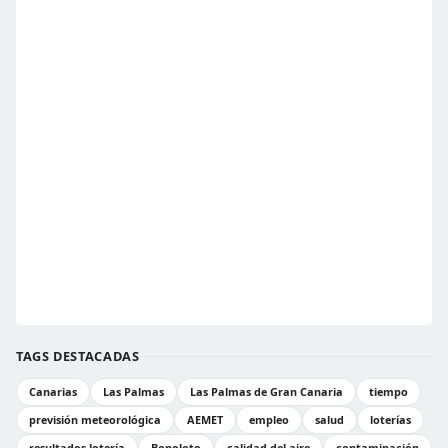
TAGS DESTACADAS
Canarias
Las Palmas
Las Palmas de Gran Canaria
tiempo
previsión meteorológica
AEMET
empleo
salud
loterías
resultados lotería
Bonoloto
calidad del aire
contaminación