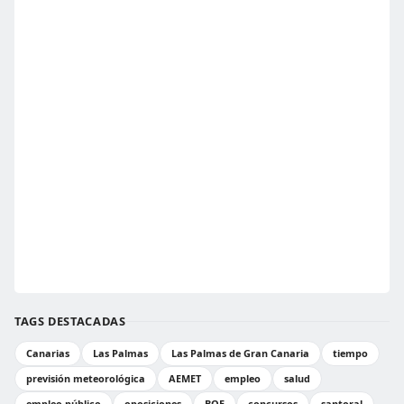
TAGS DESTACADAS
Canarias
Las Palmas
Las Palmas de Gran Canaria
tiempo
previsión meteorológica
AEMET
empleo
salud
empleo público
oposiciones
BOE
concursos
santoral