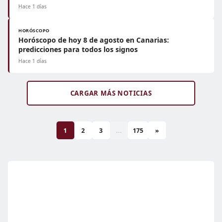
Hace 1 días
HORÓSCOPO
Horóscopo de hoy 8 de agosto en Canarias:
predicciones para todos los signos
Hace 1 días
CARGAR MÁS NOTICIAS
1
2
3
...
175
»