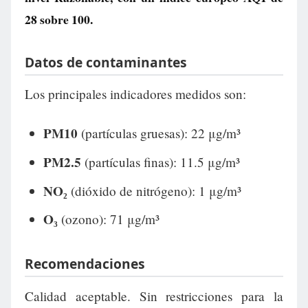
28
sobre 100.
Datos de contaminantes
Los principales indicadores medidos son:
PM10
(partículas gruesas): 22 μg/m³
PM2.5
(partículas finas): 11.5 μg/m³
NO₂
(dióxido de nitrógeno): 1 μg/m³
O₃
(ozono): 71 μg/m³
Recomendaciones
Calidad aceptable. Sin restricciones para la