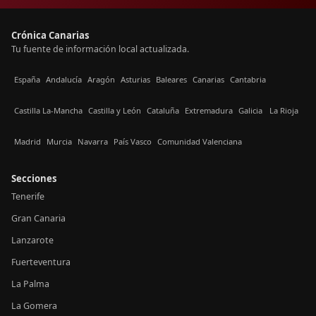
Crónica Canarias
Tu fuente de información local actualizada.
España
Andalucía
Aragón
Asturias
Baleares
Canarias
Cantabria
Castilla La-Mancha
Castilla y León
Cataluña
Extremadura
Galicia
La Rioja
Madrid
Murcia
Navarra
País Vasco
Comunidad Valenciana
Secciones
Tenerife
Gran Canaria
Lanzarote
Fuerteventura
La Palma
La Gomera