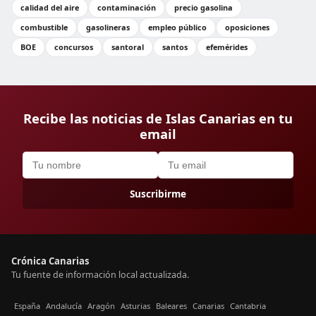
calidad del aire
contaminación
precio gasolina
combustible
gasolineras
empleo público
oposiciones
BOE
concursos
santoral
santos
efemérides
Recibe las noticias de Islas Canarias en tu
email
Suscribirme
Crónica Canarias
Tu fuente de información local actualizada.
España
Andalucía
Aragón
Asturias
Baleares
Canarias
Cantabria