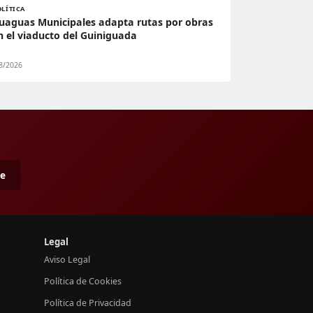
OLÍTICA
uaguas Municipales adapta rutas por obras
n el viaducto del Guiniguada
8/2026
me
Legal
Aviso Legal
Política de Cookies
Política de Privacidad