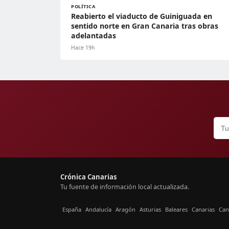
POLÍTICA
Reabierto el viaducto de Guiniguada en
sentido norte en Gran Canaria tras obras
adelantadas
Hace 19h
Crónica Canarias
Tu fuente de información local actualizada.
España
Andalucía
Aragón
Asturias
Baleares
Canarias
Can