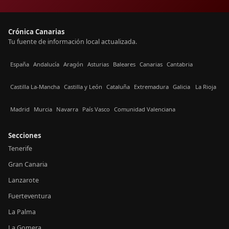
Crónica Canarias
Tu fuente de información local actualizada.
España
Andalucía
Aragón
Asturias
Baleares
Canarias
Cantabria
Castilla La-Mancha
Castilla y León
Cataluña
Extremadura
Galicia
La Rioja
Madrid
Murcia
Navarra
País Vasco
Comunidad Valenciana
Secciones
Tenerife
Gran Canaria
Lanzarote
Fuerteventura
La Palma
La Gomera