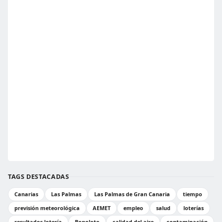
TAGS DESTACADAS
Canarias
Las Palmas
Las Palmas de Gran Canaria
tiempo
previsión meteorológica
AEMET
empleo
salud
loterías
resultados lotería
Bonoloto
calidad del aire
contaminación