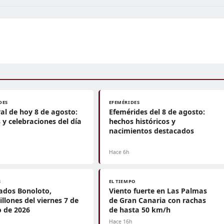
DES
EFEMÉRIDES
al de hoy 8 de agosto:
Efemérides del 8 de agosto:
 y celebraciones del día
hechos históricos y
nacimientos destacados
Hace 6h
S
EL TIEMPO
ados Bonoloto,
Viento fuerte en Las Palmas
llones del viernes 7 de
de Gran Canaria con rachas
 de 2026
de hasta 50 km/h
h
Hace 16h