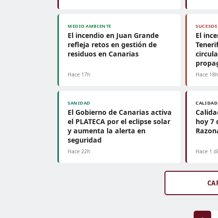
MEDIO AMBIENTE
SUCESOS
El incendio en Juan Grande
El inc
refleja retos en gestión de
Teneri
residuos en Canarias
circul
propa
Hace 17h
Hace 18
SANIDAD
CALIDAD
El Gobierno de Canarias activa
Calida
el PLATECA por el eclipse solar
hoy 7 
y aumenta la alerta en
Razon
seguridad
Hace 22h
Hace 1 d
CA