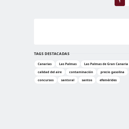
1
TAGS DESTACADAS
Canarias
Las Palmas
Las Palmas de Gran Canaria
calidad del aire
contaminación
precio gasolina
concursos
santoral
santos
efemérides