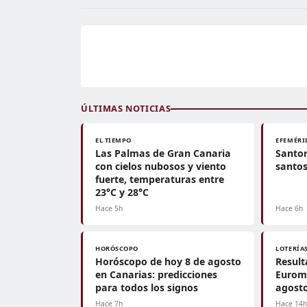
ÚLTIMAS NOTICIAS
EL TIEMPO
EFEMÉRI
Las Palmas de Gran Canaria
Santor
con cielos nubosos y viento
santos
fuerte, temperaturas entre
23°C y 28°C
Hace 5h
Hace 6h
HORÓSCOPO
LOTERÍA
Horóscopo de hoy 8 de agosto
Result
en Canarias: predicciones
Euromi
para todos los signos
agosto
Hace 7h
Hace 14