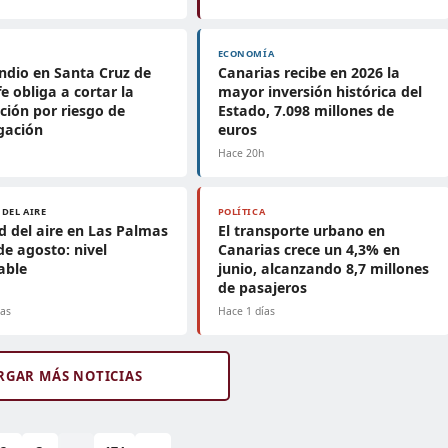
ECONOMÍA
endio en Santa Cruz de
Canarias recibe en 2026 la
fe obliga a cortar la
mayor inversión histórica del
ación por riesgo de
Estado, 7.098 millones de
gación
euros
h
Hace 20h
 DEL AIRE
POLÍTICA
d del aire en Las Palmas
El transporte urbano en
de agosto: nivel
Canarias crece un 4,3% en
able
junio, alcanzando 8,7 millones
de pasajeros
ías
Hace 1 días
RGAR MÁS NOTICIAS