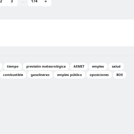
2
3
...
174
»
tiempo
previsión meteorológica
AEMET
empleo
salud
combustible
gasolineras
empleo público
oposiciones
BOE