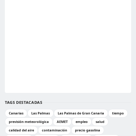
TAGS DESTACADAS
Canarias
Las Palmas
Las Palmas de Gran Canaria
tiempo
previsión meteorológica
AEMET
empleo
salud
calidad del aire
contaminación
precio gasolina