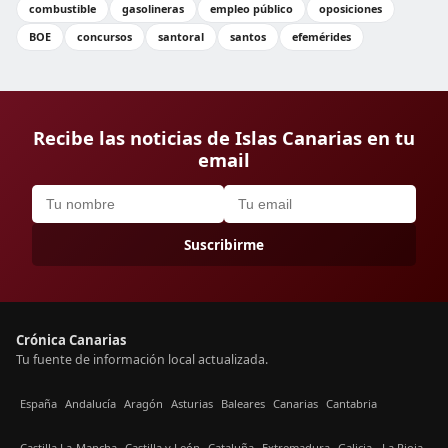
combustible
gasolineras
empleo público
oposiciones
BOE
concursos
santoral
santos
efemérides
Recibe las noticias de Islas Canarias en tu
email
Suscribirme
Crónica Canarias
Tu fuente de información local actualizada.
España
Andalucía
Aragón
Asturias
Baleares
Canarias
Cantabria
Castilla La-Mancha
Castilla y León
Cataluña
Extremadura
Galicia
La Rioja