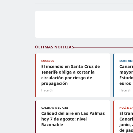
ÚLTIMAS NOTICIAS
SUCESOS
ECONOM
El incendio en Santa Cruz de
Canari
Tenerife obliga a cortar la
mayor 
circulación por riesgo de
Estado
propagación
euros
Hace 6h
Hace 8h
CALIDAD DEL AIRE
POLÍTIC
Calidad del aire en Las Palmas
El tra
hoy 7 de agosto: nivel
Canari
Razonable
junio,
de pas