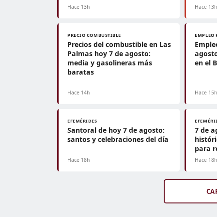
Hace 13h
Hace 13
PRECIO COMBUSTIBLE
EMPLEO 
Precios del combustible en Las
Empleo
Palmas hoy 7 de agosto:
agosto
media y gasolineras más
en el 
baratas
Hace 14h
Hace 15
EFEMÉRIDES
EFEMÉRI
Santoral de hoy 7 de agosto:
7 de a
santos y celebraciones del día
histór
para r
Hace 18h
Hace 18
CA