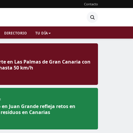
Contacto
DIRECTORIO
TU DÍA
rte en Las Palmas de Gran Canaria con
 hasta 50 km/h
E
o en Juan Grande refleja retos en
 residuos en Canarias