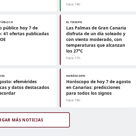
h
Hace 14h
PÚBLICO
EL TIEMPO
 público hoy 7 de
Las Palmas de Gran Canaria
: 41 ofertas publicadas
disfruta de un día soleado y
BOE
con viento moderado, con
temperaturas que alcanzan
los 27°C
h
Hace 17h
DES
HORÓSCOPO
gosto: efemérides
Horóscopo de hoy 7 de agosto
icas y datos destacados
en Canarias: predicciones
ecordar
para todos los signos
h
Hace 18h
RGAR MÁS NOTICIAS