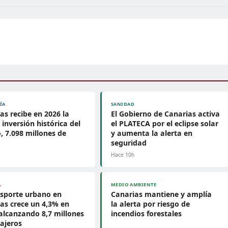
ÍA
SANIDAD
as recibe en 2026 la
El Gobierno de Canarias activa
inversión histórica del
el PLATECA por el eclipse solar
, 7.098 millones de
y aumenta la alerta en
seguridad
Hace 10h
A
MEDIO AMBIENTE
nsporte urbano en
Canarias mantiene y amplía
as crece un 4,3% en
la alerta por riesgo de
 alcanzando 8,7 millones
incendios forestales
ajeros