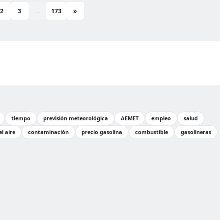
2
3
...
173
»
tiempo
previsión meteorológica
AEMET
empleo
salud
l aire
contaminación
precio gasolina
combustible
gasolineras