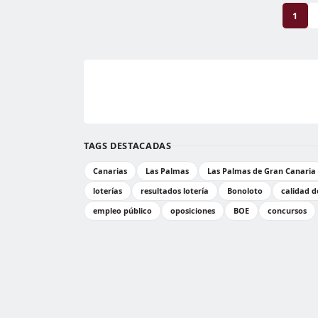
1
TAGS DESTACADAS
Canarias
Las Palmas
Las Palmas de Gran Canaria
loterías
resultados lotería
Bonoloto
calidad de
empleo público
oposiciones
BOE
concursos