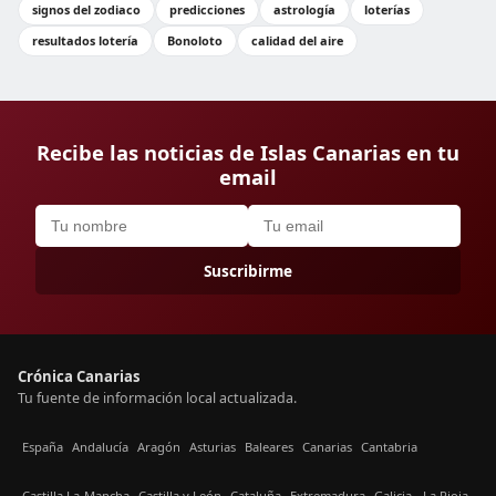
signos del zodiaco
predicciones
astrología
loterías
resultados lotería
Bonoloto
calidad del aire
Recibe las noticias de Islas Canarias en tu
email
Suscribirme
Crónica Canarias
Tu fuente de información local actualizada.
España
Andalucía
Aragón
Asturias
Baleares
Canarias
Cantabria
Castilla La-Mancha
Castilla y León
Cataluña
Extremadura
Galicia
La Rioja