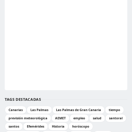
TAGS DESTACADAS
Canarias
Las Palmas
Las Palmas de Gran Canaria
tiempo
previsión meteorológica
AEMET
empleo
salud
santoral
santos
Efemérides
Historia
horóscopo